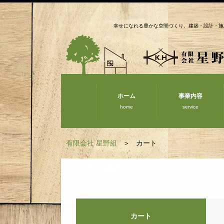
幸せになれる豊かな空間づくり、建築・設計・施
ホーム
事業内容
home
service
有限会社 星野組
カート
カート