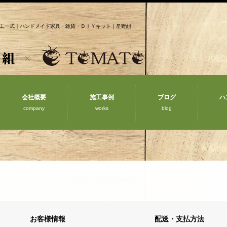
工一式｜ハンドメイド家具・雑貨・ＤＩＹキット｜星野組
会社概要
施工事例
ブログ
ハ
company
works
blog
お客様情報
配送・支払方法