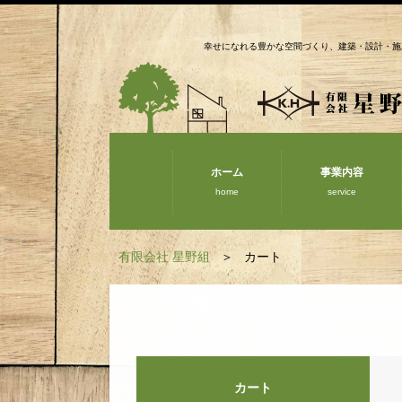
幸せになれる豊かな空間づくり、建築・設計・施
ホーム
事業内容
home
service
有限会社 星野組
カート
カート