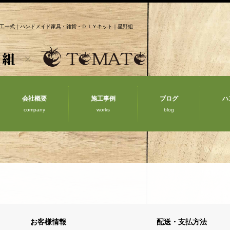
工一式｜ハンドメイド家具・雑貨・ＤＩＹキット｜星野組
会社概要
施工事例
ブログ
ハ
company
works
blog
お客様情報
配送・支払方法