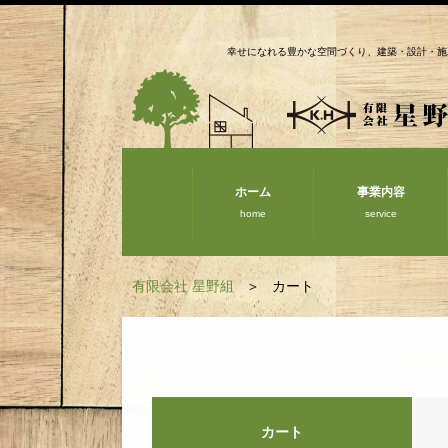
幸せになれる豊かな空間づくり、建築・設計・施
ホーム
事業内容
home
service
有限会社 星野組
カート
カート