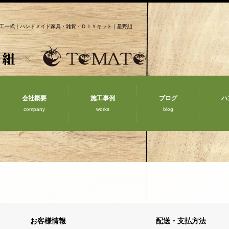
工一式｜ハンドメイド家具・雑貨・ＤＩＹキット｜星野組
会社概要
施工事例
ブログ
ハ
company
works
blog
お客様情報
配送・支払方法