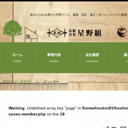
幸せになれる豊かな空間づくり、建築・設計・施工一式｜ハンドメイド家具
ホーム
事業内容
会社概要
施
home
service
company
有限会社 星野組
メンバー
Warning
: Undefined array key "page" in
/home/trustsv01/hoshi
usces-member.php
on line
18