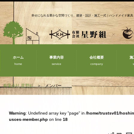
幸せになれる豊かな空間づくり、建築・設計・施工一式｜ハンドメイド家具
ホーム
事業内容
会社概要
施
home
service
company
有限会社 星野組
メンバー
Warning
: Undefined array key "page" in
/home/trustsv01/hoshi
usces-member.php
on line
18