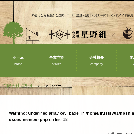
幸せになれる豊かな空間づくり、建築・設計・施工一式｜ハンドメイド家具
ホーム
事業内容
会社概要
施
home
service
company
有限会社 星野組
メンバー
Warning
: Undefined array key "page" in
/home/trustsv01/hoshi
usces-member.php
on line
18