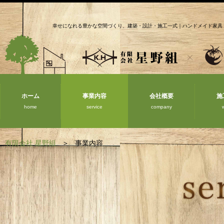
幸せになれる豊かな空間づくり、建築・設計・施工一式｜ハンドメイド家具
ホーム
事業内容
会社概要
施
home
service
company
有限会社 星野組
事業内容