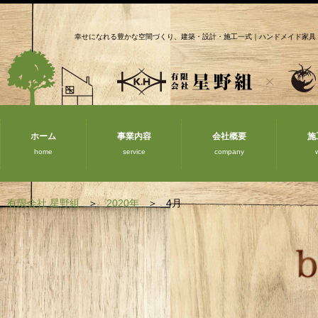
幸せになれる豊かな空間づくり、建築・設計・施工一式｜ハンドメイド家具
ホーム
事業内容
会社概要
施
home
service
company
有限会社 星野組
2020年
4月