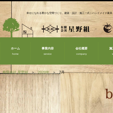
幸せになれる豊かな空間づくり、建築・設計・施工一式｜ハンドメイド家具
ホーム
事業内容
会社概要
施
home
service
company
有限会社 星野組
2020年
7月