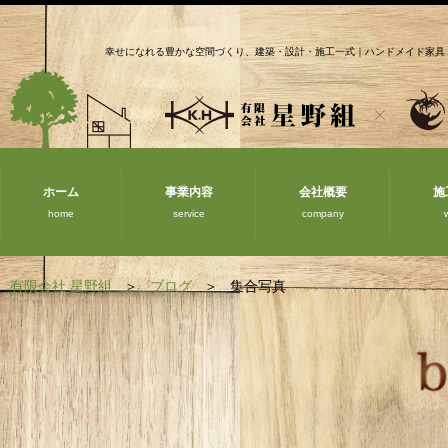
幸せになれる豊かな空間づくり、建築・設計・施工一式｜ハンドメイド家具
ホーム
事業内容
会社概要
施
home
service
company
有限会社 星野組
ブログ
集合写真