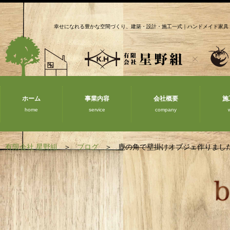
幸せになれる豊かな空間づくり、建築・設計・施工一式｜ハンドメイド家具
ホーム
事業内容
会社概要
施
home
service
company
有限会社 星野組
ブログ
鹿の角で壁掛けオブジェ作りまし